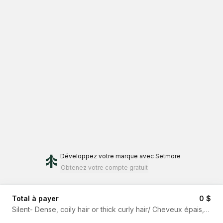
Développez votre marque
avec Setmore
Obtenez votre compte gratuit
Total à payer
0 $
Silent- Dense, coily hair or thick curly hair/ Cheveux épais, bouclés ou crépus (40$-80$)