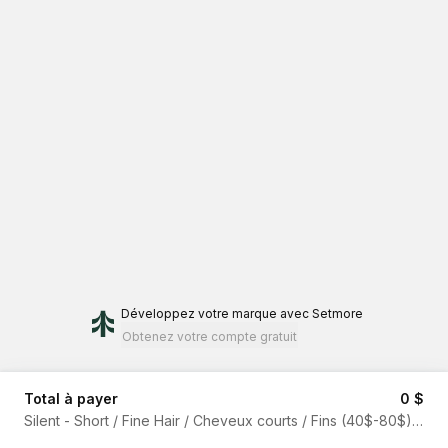
Développez votre marque
avec Setmore
Obtenez votre compte gratuit
Total à payer
0 $
Silent - Short / Fine Hair / Cheveux courts / Fins (40$-80$)
·
40m